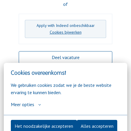
of
Apply with Indeed
onbeschikbaar
Cookies bijwerken
Deel vacature
Cookies overeenkomst
We gebruiken cookies zodat we je de beste website 
ervaring te kunnen bieden.
Jouw contactpunt
Meer opties
Recruiter
Younes Ezzafzafi
Telefoonnummer
Het noodzakelijke accepteren
Alles accepteren
06 - 59 10 45 55