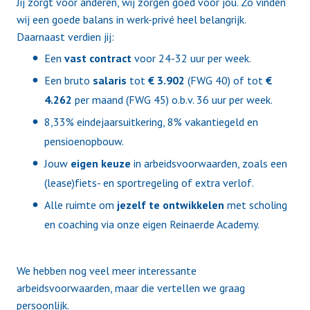
Jij zorgt voor anderen, wij zorgen goed voor jou. Zo vinden
wij een goede balans in werk-privé heel belangrijk.
Daarnaast verdien jij:
Een
vast contract
voor 24-32 uur per week.
Een bruto
salaris
tot
€ 3.902
(FWG 40) of tot
€
4.262
per maand (FWG 45) o.b.v. 36 uur per week.
8,33% eindejaarsuitkering, 8% vakantiegeld en
pensioenopbouw.
Jouw
eigen keuze
in arbeidsvoorwaarden, zoals een
(lease)fiets- en sportregeling of extra verlof.
Alle ruimte om
jezelf
te
ontwikkelen
met scholing
en coaching via onze eigen Reinaerde Academy.
We hebben nog veel meer interessante
arbeidsvoorwaarden, maar die vertellen we graag
persoonlijk.