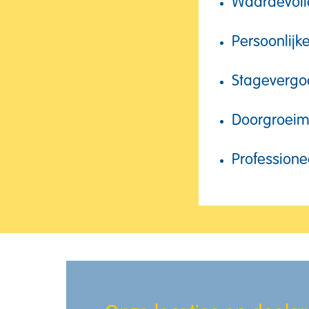
Waardevoll
Persoonlijk
Stagevergo
Doorgroeim
Professione