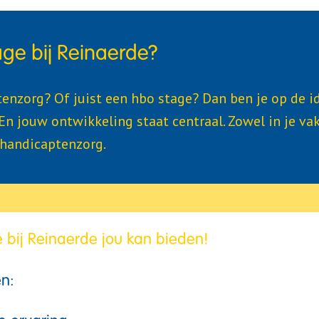
ge bij Reinaerde?
nzorg? Of juist een hbo stage? Dan ben je op de ide
jouw ontwikkeling staat centraal. Zowel in je vak als
ehandicaptenzorg.
 bij Reinaerde jou kan bieden!
n: