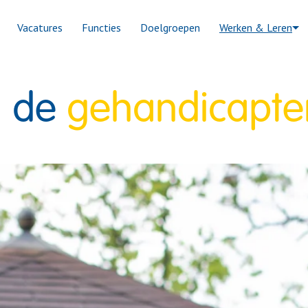
Vacatures
Functies
Doelgroepen
Werken & Leren
 de 
gehandicapte