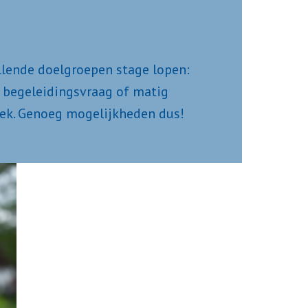
illende doelgroepen stage lopen: 
e begeleidingsvraag of matig 
iek. Genoeg mogelijkheden dus!