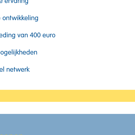
e ervaring
e ontwikkeling
eding van 400 euro
ogelijkheden
el netwerk