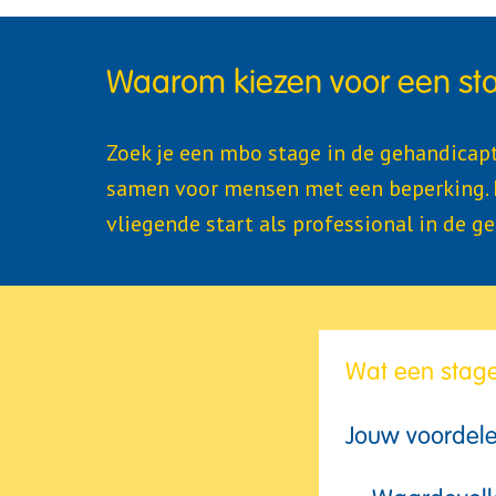
Waarom kiezen voor een sta
Zoek je een mbo stage in de gehandicapte
samen voor mensen met een beperking. En 
vliegende start als professional in de g
Wat een stage
Jouw voordele