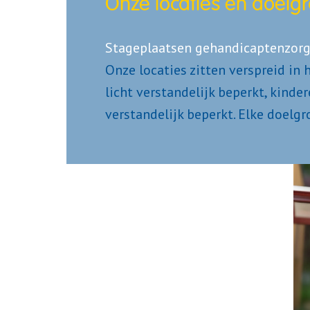
Onze locaties en doelg
Onze locaties zitten verspreid in 
licht verstandelijk beperkt, kinde
verstandelijk beperkt. Elke doel