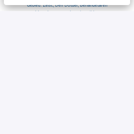
Gebied: Zeist, Den Dolder, Behandelaren

Maandag, woensdag t/m 
avanhaarlem@reinaerde.nl
06 26 64 44 06
Naar alle vacatures
Homepagina
Privacy