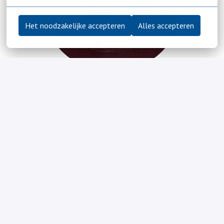
Het noodzakelijke accepteren
Alles accepteren
Younes Ezzafzafi
Gebied: Zeist, Den Dolder, Behandelaren

Maandag, woensdag t/m 
yezzafzafi@reinaerde.nl
06 59 10 45 55