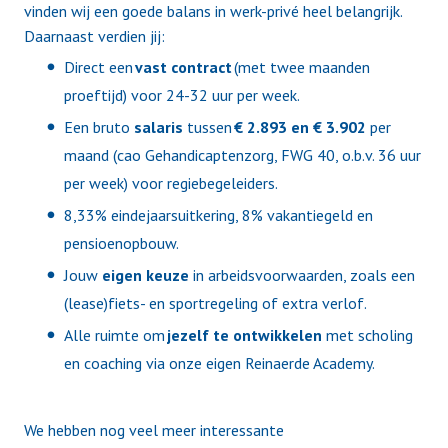
vinden wij een goede balans in werk-privé heel belangrijk.
Daarnaast verdien jij:
Direct een
vast contract
(met twee maanden
proeftijd) voor 24-32 uur per week.
Een bruto
salaris
tussen
€ 2.893 en € 3.902
per
maand (cao Gehandicaptenzorg, FWG 40, o.b.v. 36 uur
per week) voor regiebegeleiders.
8,33% eindejaarsuitkering, 8% vakantiegeld en
pensioenopbouw.
Jouw
eigen
keuze
in arbeidsvoorwaarden, zoals een
(lease)fiets- en sportregeling of extra verlof.
Alle ruimte om
jezelf te ontwikkelen
met scholing
en coaching via onze eigen Reinaerde Academy.
We hebben nog veel meer interessante