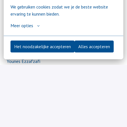
Deel vacature
We gebruiken cookies zodat we je de beste website 
ervaring te kunnen bieden.
Meer opties
Jouw contactpunt
Het noodzakelijke accepteren
Alles accepteren
Recruiter
Younes Ezzafzafi
Telefoonnummer
06 - 59 10 45 55
De sollicitatieroute