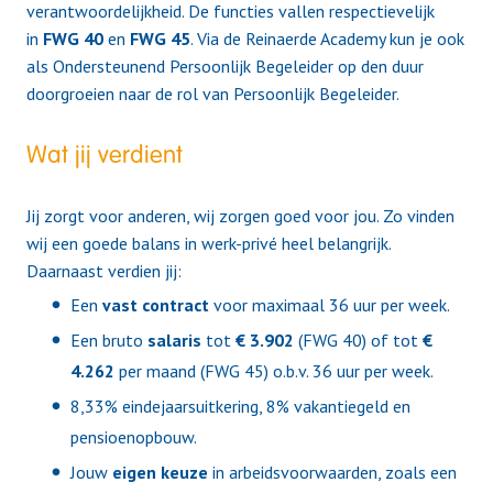
verantwoordelijkheid. De functies vallen respectievelijk
in
FWG 40
en
FWG 45
. Via de Reinaerde Academy kun je ook
als Ondersteunend Persoonlijk Begeleider op den duur
doorgroeien naar de rol van Persoonlijk Begeleider.
Wat jij verdient
Jij zorgt voor anderen, wij zorgen goed voor jou. Zo vinden
wij een goede balans in werk-privé heel belangrijk.
Daarnaast verdien jij:
Een
vast contract
voor maximaal 36 uur per week.
Een bruto
salaris
tot
€ 3.902
(FWG 40) of tot
€
4.262
per maand (FWG 45) o.b.v. 36 uur per week.
8,33% eindejaarsuitkering, 8% vakantiegeld en
pensioenopbouw.
Jouw
eigen keuze
in arbeidsvoorwaarden, zoals een