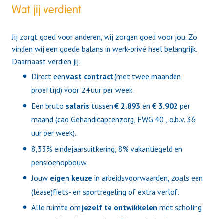
Wat jij verdient
Jij zorgt goed voor anderen, wij zorgen goed voor jou. Zo
vinden wij een goede balans in werk-privé heel belangrijk.
Daarnaast verdien jij:
Direct een
vast
contract
(met twee maanden
proeftijd) voor 24 uur per week.
Een bruto
salaris
tussen
€ 2.893
en
€ 3.902
per
maand (cao Gehandicaptenzorg, FWG 40 , o.b.v. 36
uur per week).
8,33% eindejaarsuitkering, 8% vakantiegeld en
pensioenopbouw.
Jouw
eigen
keuze
in arbeidsvoorwaarden, zoals een
(lease)fiets- en sportregeling of extra verlof.
Alle ruimte om
jezelf
te
ontwikkelen
met scholing