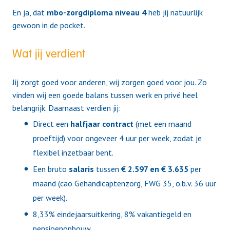
En ja, dat
mbo-zorgdiploma
niveau 4
heb jij natuurlijk
gewoon in de pocket.
Wat jij verdient
Jij zorgt goed voor anderen, wij zorgen goed voor jou. Zo
vinden wij een goede balans tussen werk en privé heel
belangrijk. Daarnaast verdien jij:
Direct een
halfjaar contract
(met een maand
proeftijd) voor ongeveer 4 uur per week, zodat je
flexibel inzetbaar bent.
Een bruto
salaris
tussen
€ 2.597 en € 3.635
per
maand (cao Gehandicaptenzorg, FWG 35, o.b.v. 36 uur
per week).
8,33% eindejaarsuitkering, 8% vakantiegeld en
pensioenopbouw.