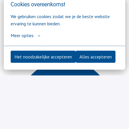
Telefoonnummer
Cookies overeenkomst
06 - 51 49 69 18
We gebruiken cookies zodat we je de beste website 
Recruiter
ervaring te kunnen bieden.
Bram van Meer
Meer opties
De sollicitatieroute
Het noodzakelijke accepteren
Alles accepteren