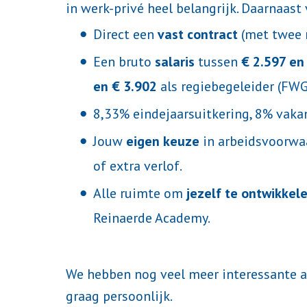
in werk-privé heel belangrijk. Daarnaast v
Direct een
vast contract
(met twee m
Een bruto
salaris
tussen
€ 2.597 en
en € 3.902
als regiebegeleider (FWG
8,33% eindejaarsuitkering, 8% vak
Jouw
eigen keuze
in arbeidsvoorwaar
of extra verlof.
Alle ruimte om
jezelf te ontwikkel
Reinaerde Academy.
We hebben nog veel meer interessante a
graag persoonlijk.