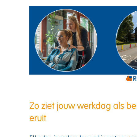
Zo ziet jouw werkdag als be
eruit