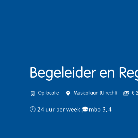
Begeleider en Re
Op locatie
Musicallaan
(
Utrecht
)
€ 
🕑 24 uur per week 🎓mbo 3, 4