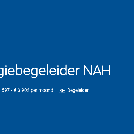
giebegeleider NAH
2.597 - € 3.902 per maand
Begeleider