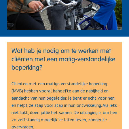
Wat heb je nodig om te werken met 
cliënten met een matig-verstandelijke 
beperking?  
Cliënten met een matige verstandelijke beperking 
(MVB) hebben vooral behoefte aan de nabijheid en 
aandacht van hun begeleider. Je bent er echt voor hen 
en helpt ze stap voor stap in hun ontwikkeling. Als iets 
niet lukt, doen jullie het samen. De uitdaging is om hen 
zo zelfstandig mogelijk te laten leven, zonder te 
overvragen.