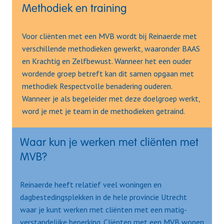
Methodiek en training   
Voor cliënten met een MVB wordt bij Reinaerde met 
verschillende methodieken gewerkt, waaronder BAAS 
en Krachtig en Zelfbewust. Wanneer het een ouder 
wordende groep betreft kan dit samen opgaan met 
methodiek Respectvolle benadering ouderen. 
Wanneer je als begeleider met deze doelgroep werkt, 
word je met je team in de methodieken getraind. 
Waar kun je werken met cliënten met 
MVB?     
Reinaerde heeft relatief veel woningen en 
dagbestedingsplekken in de hele provincie Utrecht 
waar je kunt werken met cliënten met een matig-
verstandelijke beperking. Cliënten met een MVB wonen 