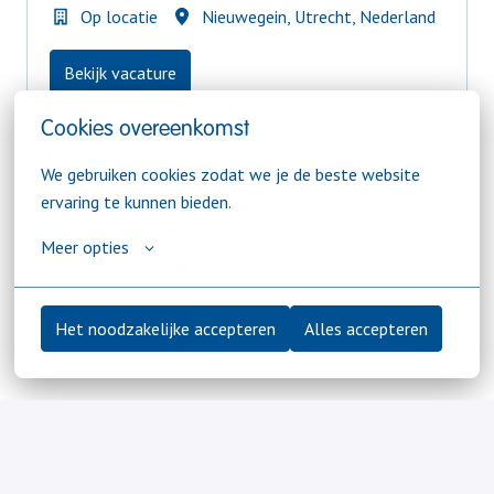
Op locatie
Nieuwegein
,
Utrecht
,
Nederland
Bekijk vacature
Cookies overeenkomst
Utrecht
We gebruiken cookies zodat we je de beste website 
ervaring te kunnen bieden.
Begeleider Nachtdienst
Meer opties
Op locatie
Utrecht
,
Utrecht
,
Nederland
Het noodzakelijke accepteren
Alles accepteren
Bekijk vacature
Begeleider of Regiebegeleider Ouderen
Op locatie
Utrecht
,
Utrecht
,
Nederland